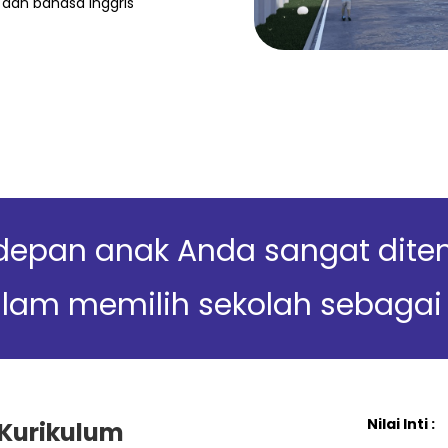
i, dan bahasa Inggris
epan anak Anda sangat diten
am memilih sekolah sebagai 
Nilai Inti :
Kurikulum