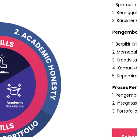
Spiritualit
Keunggul
Karakter 
Pengemba
Berpikir Kri
Memecah
Kreativit
Komunika
Kepemim
Proses Pe
Pengemba
Integrita
Portofoli