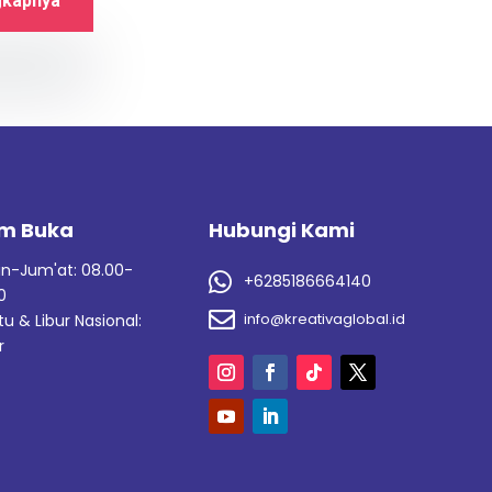
gkapnya
m Buka
Hubungi Kami
in-Jum'at: 08.00-

+6285186664140
0

info@kreativaglobal.id
u & Libur Nasional:
r