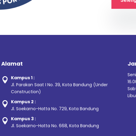
Selen
Alamat
Ja
Sen
Kampus 1 :

16.0
Jl. Parakan Saat I No. 39,
Kota Bandung (Under
Sabt
Construction)
Libu
Kampus 2 :

Jl. Soekarno-Hatta No. 729, Kota Bandung
Kampus 3 :

Jl. Soekarno-Hatta No. 668, Kota Bandung