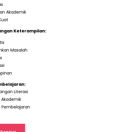
as
an Akademik
Kuat
ngan Keterampilan:
tis
kan Masalah
as
si
pinan
mbelajaran:
ngan Literasi
s Akademik
o Pembelajaran