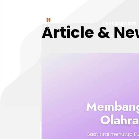
Tentang Kami
Article & N
Membangu
Olahra
Saat tirai menutup Eu