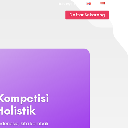
Hubungi Kami
EN
ID
Daftar Sekarang
Kompetisi
olistik
ndonesia, kita kembali