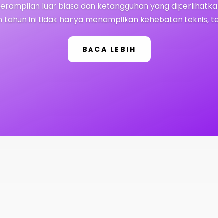
terampilan luar biasa dan ketangguhan yang diperlihatka
tahun ini tidak hanya menampilkan kehebatan teknis, teta
BACA LEBIH