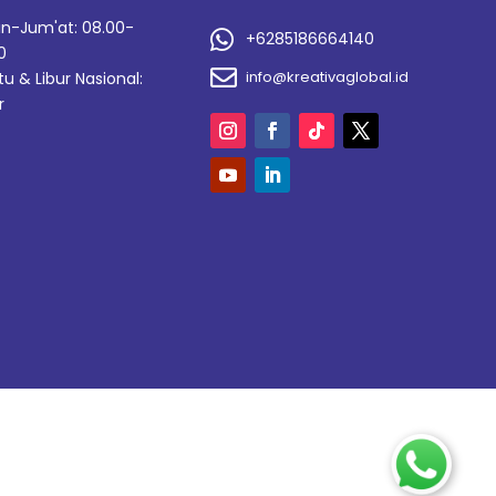
in-Jum'at: 08.00-

+6285186664140
0

info@kreativaglobal.id
u & Libur Nasional:
r