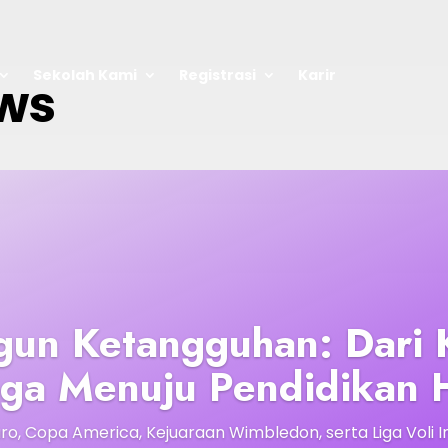
Sekolah Kami
Registrasi
Karir
ews
n Ketangguhan: Dari 
ga Menuju Pendidikan H
ro, Copa America, Kejuaraan Wimbledon, serta Liga Voli I